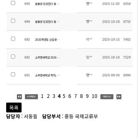
695
행**
2025-11-03
6554
운동장 인조잔디 및 우레탄트랙 교체공사 업체 선정을 위한 입찰 공고 변경
694
행**
2025-10-28
6753
운동장 인조잔디 및 우레탄 트랙 교체 공사 업체 선정을 위한 입찰 공고
693
이**
2025-10-15
7402
2026학년도 신입생을 위한 입학설명회 실시
692
임**
2025-10-14
7529
소주한국학교 2026학년도 교사 초빙 공고
691
행**
2025-09-30
6990
소주한국학교 학칙, 학교운영위원회 규정 개정 안내
1
2
3
4
5
6
7
8
9
10
목록
담당자
: 서동필
담당부서
: 중등 국제교류부