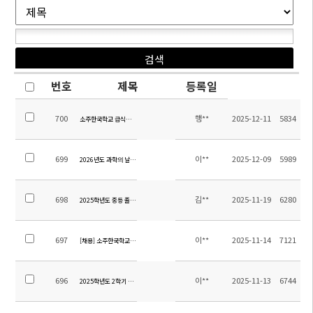
번호
제목
등록일
700
행**
2025-12-11
5834
소주한국학교 급식위탁 용역업체 선정 입찰 공고(공고 제2025-9호)
699
이**
2025-12-09
5989
2026년도 과학의 날 기념 장관상(우수과학어린이) 포상계획
698
김**
2025-11-19
6280
2025학년도 중등 졸업여행 경비 정산 내역 안내
697
이**
2025-11-14
7121
[채용] 소주한국학교 2026학년도 교사 초빙 재공고
696
이**
2025-11-13
6744
2025학년도 2학기 별빛 야영 경비 정산 안내