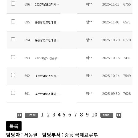
696
이**
2025-11-13
6755
2025학년도 2학기 별빛 야영 경비 정산 안내
695
행**
2025-11-03
6573
운동장 인조잔디 및 우레탄트랙 교체공사 업체 선정을 위한 입찰 공고 변경
694
행**
2025-10-28
6778
운동장 인조잔디 및 우레탄 트랙 교체 공사 업체 선정을 위한 입찰 공고
693
이**
2025-10-15
7431
2026학년도 신입생을 위한 입학설명회 실시
692
임**
2025-10-14
7549
소주한국학교 2026학년도 교사 초빙 공고
691
행**
2025-09-30
7028
소주한국학교 학칙, 학교운영위원회 규정 개정 안내
1
2
3
4
5
6
7
8
9
10
목록
담당자
: 서동필
담당부서
: 중등 국제교류부