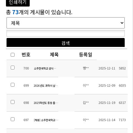
인쇄하기
총
73
개의 게시물이 있습니다.
번호
제목
등록일
700
행**
2025-12-11
5852
소주한국학교 급식위탁 용역업체 선정 입찰 공고(공고 제2025-9호)
699
이**
2025-12-09
6035
2026년도 과학의 날 기념 장관상(우수과학어린이) 포상계획
698
김**
2025-11-19
6317
2025학년도 중등 졸업여행 경비 정산 내역 안내
697
이**
2025-11-14
7173
[채용] 소주한국학교 2026학년도 교사 초빙 재공고