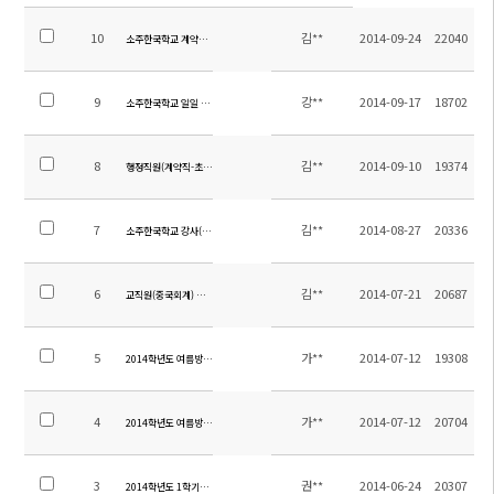
10
김**
2014-09-24
22040
소주한국학교 계약제교원 (영어) 채용 공고
9
강**
2014-09-17
18702
소주한국학교 일일 시정표 (2014.09.17수정)
8
김**
2014-09-10
19374
행정직원(계약직-초빙) 채용 공고
7
김**
2014-08-27
20336
소주한국학교 강사(중국어, 영어) 채용 공고
6
김**
2014-07-21
20687
교직원(중국회계) 채용 공고
5
가**
2014-07-12
19308
2014학년도 여름방학 중 전입 및 입학 안내
4
가**
2014-07-12
20704
2014학년도 여름방학 학년별 계획서
3
권**
2014-06-24
20307
2014학년도 1학기말 학업성취도평가 범위