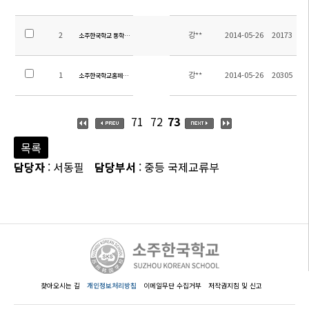
2
강**
2014-05-26
20173
소주한국학교 통학차량 운행시간 및 탑승위치 안내
1
강**
2014-05-26
20305
소주한국학교홈페이지 방문을 환영합니다.
71
72
73
목록
담당자
: 서동필
담당부서
: 중등 국제교류부
찾아오시는 길
개인정보처리방침
이메일무단 수집거부
저작권지침 및 신고