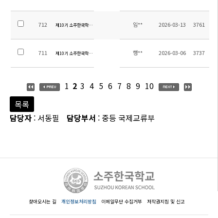
712
임**
2026-03-13
3761
제10기 소주한국학교 운영위원회 교원위원 당선자 공지
711
행**
2026-03-06
3737
제10기 소주한국학교운영위원회 학부모위원 선출 공고
1
2
3
4
5
6
7
8
9
10
목록
담당자
: 서동필
담당부서
: 중등 국제교류부
찾아오시는 길
개인정보처리방침
이메일무단 수집거부
저작권지침 및 신고