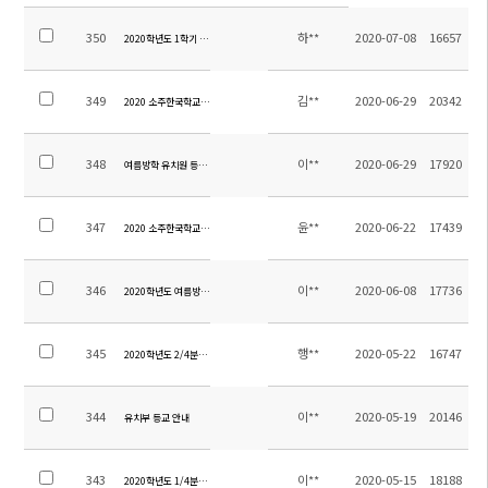
350
하**
2020-07-08
16657
2020학년도 1학기 중등 방과후학교 만족도조사 및 정산내역 결과
349
김**
2020-06-29
20342
2020 소주한국학교 초등 체육(현지채용) 공고
348
이**
2020-06-29
17920
여름방학 유치원 등교·초중등 방과후학교 차량탑승 및 간식 신청 안내
347
윤**
2020-06-22
17439
2020 소주한국학교 규정집
346
이**
2020-06-08
17736
2020학년도 여름방학 초등 방과후학교 희망 강좌 신청
345
행**
2020-05-22
16747
2020학년도 2/4분기 전교생 학비 등 인출 안내
344
이**
2020-05-19
20146
유치부 등교 안내
343
이**
2020-05-15
18188
2020학년도 1/4분기 초등부(1~3학년) 학비 등 인출 안내