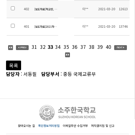
402
이**
2021-03-20
12613
[보도자료]학교장, 지역사회에 감사인사
401
이**
2021-03-20
13746
[보도자료]2021학년도 입학식
31
32
33
34
35
36
37
38
39
40
목록
담당자
: 서동필
담당부서
: 중등 국제교류부
찾아오시는 길
개인정보처리방침
이메일무단 수집거부
저작권지침 및 신고