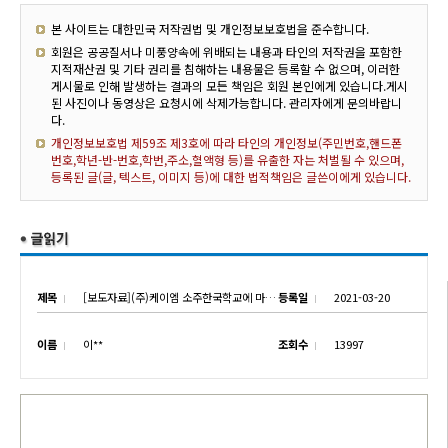
본 사이트는 대한민국 저작권법 및 개인정보보호법을 준수합니다.
회원은 공공질서나 미풍양속에 위배되는 내용과 타인의 저작권을 포함한
지적재산권 및 기타 권리를 침해하는 내용물은 등록할 수 없으며, 이러한
게시물로 인해 발생하는 결과의 모든 책임은 회원 본인에게 있습니다.게시
된 사진이나 동영상은 요청시에 삭제가능합니다. 관리자에게 문의바랍니
다.
개인정보보호법 제59조 제3호에 따라 타인의 개인정보(주민번호,핸드폰
번호,학년-반-번호,학번,주소,혈액형 등)를 유출한 자는 처벌될 수 있으며,
등록된 글(글, 텍스트, 이미지 등)에 대한 법적책임은 글쓴이에게 있습니다.
제목
[보도자료](주)케이엠 소주한국학교에 마스크 기증
등록일
2021-03-20
이름
이**
조회수
13997