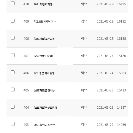
410
백**
2021-03-29
16795
2021학년도 학생 봉사활동 운영계획
409
김**
2021-03-28
16192
학교생활기록부 기재 요령 주요 개정사항
408
이**
2021-03-25
16158
[보도자료]소주교육국 방문
407
이**
2021-03-24
15120
[교장선생님 칼럼]미래 교육을 생각하다
406
백**
2021-03-24
15983
독도 중점 학교 운영계획
405
이**
2021-03-23
15413
[보도자료]존경하는 교민들께 인사드립니다.
404
이**
2021-03-23
14987
[보도자료]학부모총회
403
김**
2021-03-22
14959
2021학년도 소주한국학교 교육가족 권위주위 관행문화 개선 및 성희롱 예방교육