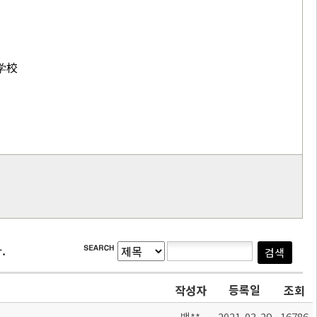
女学校
.
등록일
작성자
조회
백**
2021-03-29
16786