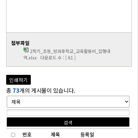
첨부파일
2학기_초등_방과후학교_교육활동비_집행내
역.xlsx
다운로드 수 : [ 61 ]
인쇄하기
총
73
개의 게시물이 있습니다.
번호
제목
등록일