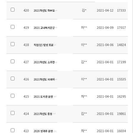
420
김*
2021-04-12
17333
2021학년도 학부모 명예사서 위촉장 수여 안내
419
허**
2021-04-09
17017
2021 교내독서감상표현하기 행사 계획
418
이**
2021-04-06
14824
직업(인) 탐방 프로그램 참여업체 조사
417
김**
2021-04-01
17199
2021학년도 소주한국학교 4월 월중계획
416
이**
2021-04-01
15535
2021학년도 외국어 쓰기 겨루기 운영 계획
415
차**
2021-04-01
16295
2021 도서관 운영 계획
414
김**
2021-04-01
19861
2021학년도 중등 평가계획 비율
413
차**
2021-04-01
16034
2020 방과후 운영 결과 보고