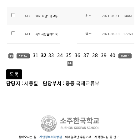
412
허**
2021-03-31
14441
2021학년도 중고등 1학기 방과후 운영계획
411
백**
2021-03-30
17268
독도 사랑 글짓기 국제대회 안내
31
32
33
34
35
36
37
38
39
40
목록
담당자
: 서동필
담당부서
: 중등 국제교류부
찾아오시는 길
개인정보처리방침
이메일무단 수집거부
저작권지침 및 신고