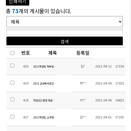
인쇄하기
총
73
개의 게시물이 있습니다.
번호
제목
등록일
420
김*
2021-04-12
17336
2021학년도 학부모 명예사서 위촉장 수여 안내
419
허**
2021-04-09
17025
2021 교내독서감상표현하기 행사 계획
418
이**
2021-04-06
14825
직업(인) 탐방 프로그램 참여업체 조사
417
김**
2021-04-01
17203
2021학년도 소주한국학교 4월 월중계획