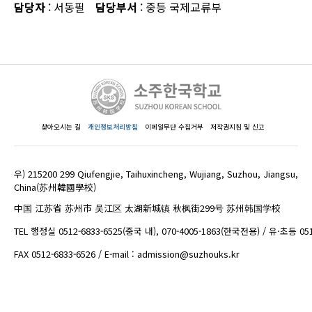
담당자
: 서동필
담당부서
: 중등 국제교류부
찾아오시는 길
개인정보처리방침
이메일무단 수집거부
저작권지침 및 신고
우) 215200 299 Qiufengjie, Taihuxincheng, Wujiang, Suzhou, Jiangsu,
China(苏州韓國學校)
中国 江苏省 苏州市 吴江区 太湖新城镇 秋枫街299号 苏州韩国学校
TEL 행정실 0512-6833-6525(중국 내), 070-4005-1863(한국전용) / 유·초등 05
FAX 0512-6833-6526 / E-mail : admission@suzhouks.kr