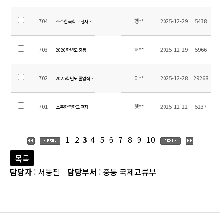
704
행**
2025-12-29
5438
소주한국학교 전자칠판 및 화이트보드(칠판) 구매 및 설치 입찰 공고(재공고, 긴급)(공고 제2025
703
허**
2025-12-29
5966
2026학년도 중등 교과용도서 안내
702
이**
2025-12-28
29268
2025학년도 졸업식 안내
701
행**
2025-12-22
5237
소주한국학교 전자칠판 및 화이트보드(칠판) 구매 및 설치 입찰 공고(공고 제2025-10호)
1
2
3
4
5
6
7
8
9
10
목록
담당자
: 서동필
담당부서
: 중등 국제교류부