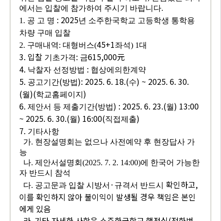
에서는 입찰에 참가하여 주시기 바랍니다.
: 2025
1. 공 고 명
년 소주한국학교 고등학생 통학용
차량
구매 입찰
45+1
2. 구매내역: 대형버스(
좌석) 1대
3. 입찰
:
615,000
元
기초가격
금
4.
:
낙찰자 선정방법
협상에의한계약
5.
(
): 2025. 6. 18.(
) ~ 2025. 6. 30.
공고기간
방법
수
(
)(
)
월
학교홈페이지
6
.
(
) : 2025. 6. 23.(
) 13:00
제안서 등 제출기간
방법
월
~ 2025. 6. 30.(
) 16:00(
)
월
직접제출
7.
기타사항
가. 현장설명회는 없으나 사전예약 후 현장답사 가
능
나. 제안서설명회(2025. 7. 2. 14:00)에 한국어 가능한
자 반드시 참석
·
확인하고,
다. 공고문과 입찰 시방서
규격서 반드시
이를 확인하지 않아 불이익이 발생될 경우 책임은 본인
에게 있음
라. 기타 자세한 사항은 소주한국학교 행정실(전화번