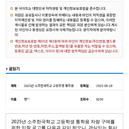
본 사이트는 대한민국 저작권법 및 개인정보보호법을 준수합니다.
회원은 공공질서나 미풍양속에 위배되는 내용과 타인의 저작권을 포함한
지적재산권 및 기타 권리를 침해하는 내용물은 등록할 수 없으며, 이러한
게시물로 인해 발생하는 결과의 모든 책임은 회원 본인에게 있습니다.게시
된 사진이나 동영상은 요청시에 삭제가능합니다. 관리자에게 문의바랍니
다.
개인정보보호법 제59조 제3호에 따라 타인의 개인정보(주민번호,핸드폰
번호,학년-반-번호,학번,주소,혈액형 등)를 유출한 자는 처벌될 수 있으며,
등록된 글(글, 텍스트, 이미지 등)에 대한 법적책임은 글쓴이에게 있습니다.
제목
2025년 소주한국학교 고등학생 통학용 차량 구매를 위한 입찰 공고
등록일
2025-06-18
이름
행**
조회수
8250
2025
년 소주한국학교 고등학생 통학용 차량 구매를
위한 입찰 공고를 다음과 같이 하오니, 관심있는 회사