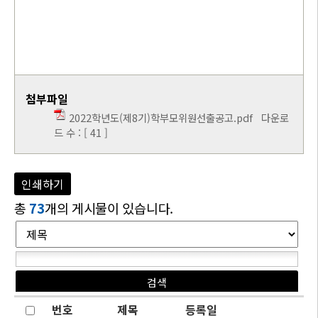
첨부파일
2022학년도(제8기)학부모위원선출공고.pdf
다운로
드 수 : [ 41 ]
인쇄하기
총
73
개의 게시물이 있습니다.
번호
제목
등록일