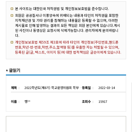
본 사이트는 대한민국 저작권법 및 개인정보보호법을 준수합니다.
회원은 공공질서나 미풍양속에 위배되는 내용과 타인의 저작권을 포함한
지적재산권 및 기타 권리를 침해하는 내용물은 등록할 수 없으며, 이러한
게시물로 인해 발생하는 결과의 모든 책임은 회원 본인에게 있습니다.게시
된 사진이나 동영상은 요청시에 삭제가능합니다. 관리자에게 문의바랍니
다.
개인정보보호법 제59조 제3호에 따라 타인의 개인정보(주민번호,핸드폰
번호,학년-반-번호,학번,주소,혈액형 등)를 유출한 자는 처벌될 수 있으며,
등록된 글(글, 텍스트, 이미지 등)에 대한 법적책임은 글쓴이에게 있습니다.
제목
2022학년도(제8기) 학교운영위원회 학부모위원 선출 공고
등록일
2022-03-14
이름
행**
조회수
15917