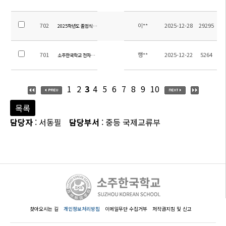
702
이**
2025-12-28
29295
2025학년도 졸업식 안내
701
행**
2025-12-22
5264
소주한국학교 전자칠판 및 화이트보드(칠판) 구매 및 설치 입찰 공고(공고 제2025-10호)
1
2
3
4
5
6
7
8
9
10
목록
담당자
: 서동필
담당부서
: 중등 국제교류부
찾아오시는 길
개인정보처리방침
이메일무단 수집거부
저작권지침 및 신고