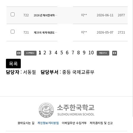
722
이**
2026-06-11
2077
2026년 재외한국학교 학생 이야기 공모전 안내
721
이**
2026-05-07
2721
제19회 세계 태권도 문화엑스포 대회 안내
1
2
3
4
5
6
7
8
9
10
목록
담당자
: 서동필
담당부서
: 중등 국제교류부
찾아오시는 길
개인정보처리방침
이메일무단 수집거부
저작권지침 및 신고