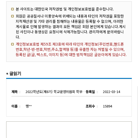
본 사이트는 대한민국 저작권법 및 개인정보보호법을 준수합니다.
회원은 공공질서나 미풍양속에 위배되는 내용과 타인의 저작권을 포함한
지적재산권 및 기타 권리를 침해하는 내용물은 등록할 수 없으며, 이러한
게시물로 인해 발생하는 결과의 모든 책임은 회원 본인에게 있습니다.게시
된 사진이나 동영상은 요청시에 삭제가능합니다. 관리자에게 문의바랍니
다.
개인정보보호법 제59조 제3호에 따라 타인의 개인정보(주민번호,핸드폰
번호,학년-반-번호,학번,주소,혈액형 등)를 유출한 자는 처벌될 수 있으며,
등록된 글(글, 텍스트, 이미지 등)에 대한 법적책임은 글쓴이에게 있습니다.
제목
2022학년도(제8기) 학교운영위원회 학부모위원 선출 공고
등록일
2022-03-14
이름
행**
조회수
15894