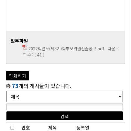
첨부파일
2022학년도(제8기)학부모위원선출공고.pdf
다운로
드 수 : [ 41 ]
인쇄하기
총
73
개의 게시물이 있습니다.
번호
제목
등록일