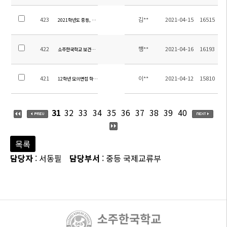
423
김**
2021-04-15
16515
2021학년도 중등, 고등 교육과정 편성표(현재 재학 중인 학생)
422
행**
2021-04-16
16193
소주한국학교 보건직 현지채용 공고
421
이**
2021-04-12
15810
12학년 모의면접 학부모 면접관 모집 및 모의면접 참가 학생 신청
31
32
33
34
35
36
37
38
39
40
목록
담당자
: 서동필
담당부서
: 중등 국제교류부