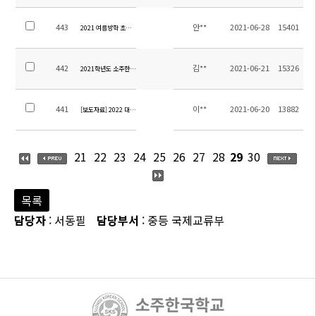
443
안**
2021-06-28
15401
2021 여름방학 초등 방과후학교 지도 계획
442
김**
2021-06-21
15326
2021학년도 소주한국학교 하반기 미술강사 현지 채용 공고-(2차 추가 공고)
441
이**
2021-06-20
13882
[보도자료] 2022 대입 지원 합격 기원식
21
22
23
24
25
26
27
28
29
30
목록
담당자
: 서동필
담당부서
: 중등 국제교류부