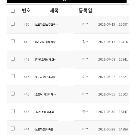
번호
제목
등록일
450
이**
2021-07-13
16097
[보도자료]소주교육국 관계자 본교 방문
449
김**
2021-07-12
16316
학교 교복 결정 사항 안내와 교복 디자인과 사양서
448
이**
2021-07-08
16841
5학년 교과연계 교외체험학습 정산 내역
447
이**
2021-07-07
15821
[보도자료]소주대학교 한국어학과 방문
446
이**
2021-07-06
16503
[초등부] 제3회 재외동포어린이 한국어 그림일기 대회 작품 모집
445
안**
2021-06-30
16347
1학기 초등 방과후학교 만족도 조사 결과 및 집행내역
444
이**
2021-06-28
14984
[보도자료]외국인 교사 문화체험 참가