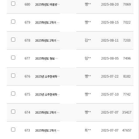
680
행**
2025-08-20
7069
2025학년도 여름방학 기간 학교시설 개선사항 안내
679
행**
2025-08-15
7022
2025학년도 2학기 전체학생 스쿨버스 탑승자 명단 및 노선
678
김**
2025-08-11
7203
2025학년도 2학기 오케스트라 신입 단원 오디션 지정곡 알림
677
임**
2025-08-05
7496
2025학년도 정보 시간강사 교원 초빙 재공고
676
행**
2025-07-22
8182
2025년 소주한국학교 9,12학년 졸업여행 위탁용역 업체 선정 재입찰 공고
675
행**
2025-07-10
7742
2025년 소주한국학교 9,12학년 졸업여행 위탁용역 업체 선정 입찰 공고
674
행**
2025-07-07
35417
2025학년도 2학기 통학차량 운행 감축 조정 안내
673
최**
2025-07-07
47657
2025학년도 2학기 중등 방과후학교 하교 차량 운행 시간 조정 안내