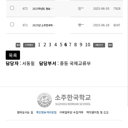
672
임**
2025-06-30
7928
2025학년도 정보 시간강사 초빙 공고
671
행**
2025-06-18
8247
2025년 소주한국학교 고등학생 통학용 차량 구매를 위한 입찰 공고
1
2
3
4
5
6
7
8
9
10
목록
담당자
: 서동필
담당부서
: 중등 국제교류부
찾아오시는 길
개인정보처리방침
이메일무단 수집거부
저작권지침 및 신고