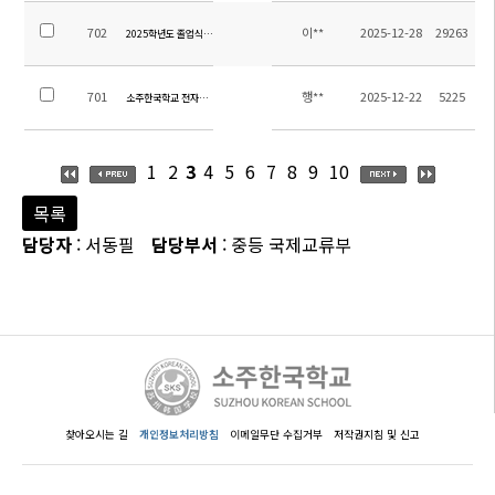
702
이**
2025-12-28
29263
2025학년도 졸업식 안내
701
행**
2025-12-22
5225
소주한국학교 전자칠판 및 화이트보드(칠판) 구매 및 설치 입찰 공고(공고 제2025-10호)
1
2
3
4
5
6
7
8
9
10
목록
담당자
: 서동필
담당부서
: 중등 국제교류부
찾아오시는 길
개인정보처리방침
이메일무단 수집거부
저작권지침 및 신고