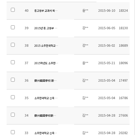
40
윤**
2015-06-10
18324
중고등부 교과서 목록 안내
39
강**
2015-06-05
18130
2015년 중.고등부 신.편입학 운영 계획
38
강**
2015-06-02
18689
2015 소주한국학교 교육과정 체험생 모집
37
윤**
2015-05-21
18096
2015학년도 소주한국학교 여름 방학 방과후 학교(중등) 신청안내
36
김**
2015-05-04
17497
蘇州韓國學校 新築 工事 入札 日程 變更
35
김**
2015-05-04
16786
소주한국학교 신축 공사 입찰 일정 변경
34
김**
2015-04-28
27606
蘇州韓國學校新建工程法定監理（全面負責監理）企業選拔緊急公告
33
김**
2015-04-28
20282
소주한국학교 신축공사 법적감리(전면책임감리) 업체 선정 공고