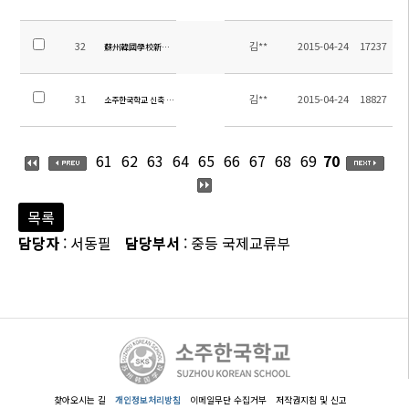
32
김**
2015-04-24
17237
蘇州韓國學校新建企業選拔緊急公告
31
김**
2015-04-24
18827
소주한국학교 신축 입찰 공고(한글)
61
62
63
64
65
66
67
68
69
70
목록
담당자
: 서동필
담당부서
: 중등 국제교류부
찾아오시는 길
개인정보처리방침
이메일무단 수집거부
저작권지침 및 신고