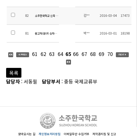
82
강**
2016-03-04
17473
소주한국학교 신축 조경 공사 입찰 공고(긴급)
81
박**
2016-03-01
18198
봉고차(원구) 승차장소 안내
61
62
63
64
65
66
67
68
69
70
목록
담당자
: 서동필
담당부서
: 중등 국제교류부
찾아오시는 길
개인정보처리방침
이메일무단 수집거부
저작권지침 및 신고