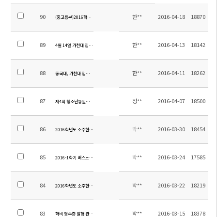
90
한**
2016-04-18
18870
(중고등부)2016학년도 1학기 학업성적평가계획
89
한**
2016-04-13
18142
4월 14일 가천대 입학 설명회 차량 운행 안내
88
한**
2016-04-11
18262
동국대, 가천대 입학 설명회 안내
87
정**
2016-04-07
18500
제4회 청소년통일축제 참가 버스 탑승 안내
86
박**
2016-03-30
18454
2016학년도 소주한국학교 행정직원(중국회계담당) 초빙 공고
85
박**
2016-03-24
17585
2016-1학기 버스노선 수정 안내
84
박**
2016-03-22
18219
2016학년도 소주한국학교 행정직원 초빙 공고
83
박**
2016-03-15
18378
학비 영수증 발행 관련 안내