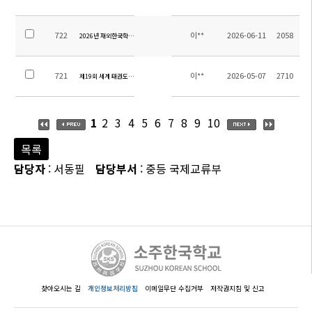
722
이**
2026-06-11
2058
2026년 재외한국학교 학생 이야기 공모전 안내
721
이**
2026-05-07
2710
제19회 세계 태권도 문화엑스포 대회 안내
1
2
3
4
5
6
7
8
9
10
목록
담당자
: 서동필
담당부서
: 중등 국제교류부
찾아오시는 길
개인정보처리방침
이메일무단 수집거부
저작권지침 및 신고