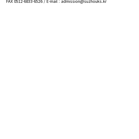
FAX 0512-6833-6526 / E-mail : admission@suzhouks.kr