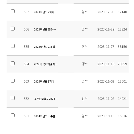
567
임**
2023-12-06
12140
2023학년도 2학기 중고등 방과후학교 만족도 조사 실시
566
임**
2023-11-29
13824
2023학년도 중등 겨울방학 방과후학교 수강 신청 안내 가정통신문
565
유**
2023-11-27
38150
2023학년도 교육활동 만족도 및 2024학년도 학교교육과정 편성을 위한 설문조사 결과(초등)
564
행**
2023-11-15
78059
제22대 국회의원 재외선거 부재자투표 안내자료
563
임**
2023-11-03
13001
2024학년도 1학기 신전편입학 전형 일정 안내
562
선**
2023-11-02
14021
소주한국학교 2024학년도 교원 초빙 추가 공고
561
임**
2023-10-16
15016
2024학년도 소주한국학교 초빙 교원 재공고(물리1, 중국어1)