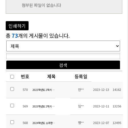
첨부된 파일이 없습니다
인쇄하기
총
73
개의 게시물이 있습니다.
번호
제목
등록일
570
안**
2023-12-13
14162
2023학년도 2학기 초등 방과후학교 교육활동비 집행내역 및 만족도 조사 결과
569
임**
2023-12-11
13256
2023학년도 2학기 방과후학교 만족도 조사 결과
568
행**
2023-12-07
12495
2024학년도 소주한국학교 학교급식 위탁용역 입찰공고