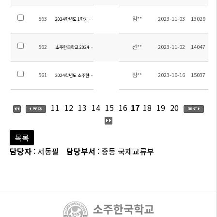
563
임**
2023-11-03
13029
2024학년도 1학기 신전편입학 전형 일정 안내
562
선**
2023-11-02
14047
소주한국학교 2024학년도 교원 초빙 추가 공고
561
임**
2023-10-16
15037
2024학년도 소주한국학교 초빙 교원 재공고(물리1, 중국어1)
11
12
13
14
15
16
17
18
19
20
목록
담당자
: 서동필
담당부서
: 중등 국제교류부