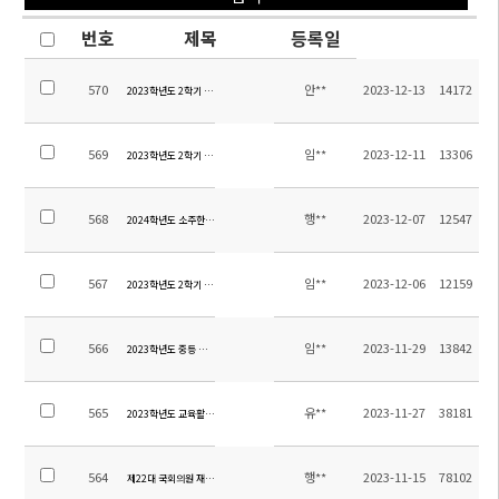
번호
제목
등록일
570
안**
2023-12-13
14172
2023학년도 2학기 초등 방과후학교 교육활동비 집행내역 및 만족도 조사 결과
569
임**
2023-12-11
13306
2023학년도 2학기 방과후학교 만족도 조사 결과
568
행**
2023-12-07
12547
2024학년도 소주한국학교 학교급식 위탁용역 입찰공고
567
임**
2023-12-06
12159
2023학년도 2학기 중고등 방과후학교 만족도 조사 실시
566
임**
2023-11-29
13842
2023학년도 중등 겨울방학 방과후학교 수강 신청 안내 가정통신문
565
유**
2023-11-27
38181
2023학년도 교육활동 만족도 및 2024학년도 학교교육과정 편성을 위한 설문조사 결과(초등)
564
행**
2023-11-15
78102
제22대 국회의원 재외선거 부재자투표 안내자료