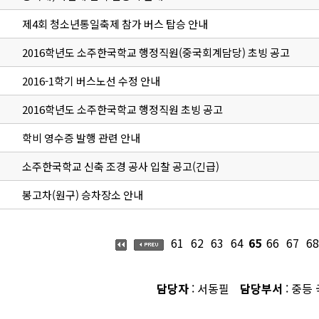
제4회 청소년통일축제 참가 버스 탑승 안내
2016학년도 소주한국학교 행정직원(중국회계담당) 초빙 공고
2016-1학기 버스노선 수정 안내
2016학년도 소주한국학교 행정직원 초빙 공고
학비 영수증 발행 관련 안내
소주한국학교 신축 조경 공사 입찰 공고(긴급)
봉고차(원구) 승차장소 안내
61
62
63
64
65
66
67
68
담당자
: 서동필
담당부서
: 중등