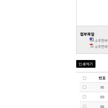
첨부파일
소주한국학
소주한국학
인쇄하기
번호
90
89
88