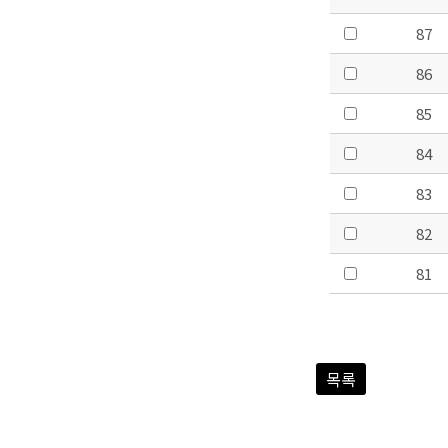
87
86
85
84
83
82
81
목록