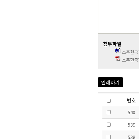
첨부파일
소주한국학
소주한국학
인쇄하기
번호
540
539
538