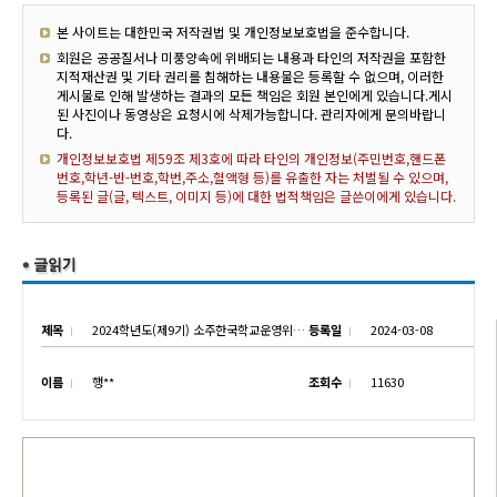
본 사이트는 대한민국 저작권법 및 개인정보보호법을 준수합니다.
회원은 공공질서나 미풍양속에 위배되는 내용과 타인의 저작권을 포함한
지적재산권 및 기타 권리를 침해하는 내용물은 등록할 수 없으며, 이러한
게시물로 인해 발생하는 결과의 모든 책임은 회원 본인에게 있습니다.게시
된 사진이나 동영상은 요청시에 삭제가능합니다. 관리자에게 문의바랍니
다.
개인정보보호법 제59조 제3호에 따라 타인의 개인정보(주민번호,핸드폰
번호,학년-반-번호,학번,주소,혈액형 등)를 유출한 자는 처벌될 수 있으며,
등록된 글(글, 텍스트, 이미지 등)에 대한 법적책임은 글쓴이에게 있습니다.
제목
2024학년도(제9기) 소주한국학교운영위원회 학부모위원 선출공고
등록일
2024-03-08
이름
행**
조회수
11630