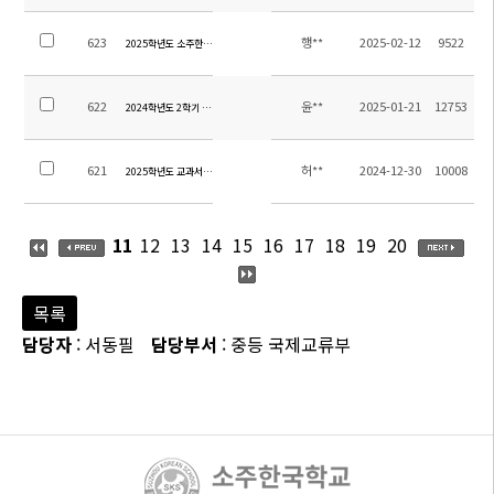
623
행**
2025-02-12
9522
2025학년도 소주한국학교 보안용역 업체 선정 입찰공고
622
윤**
2025-01-21
12753
2024학년도 2학기 초등 방과후학교 교육활동비 집행내역 보고
621
허**
2024-12-30
10008
2025학년도 교과서 목록
11
12
13
14
15
16
17
18
19
20
목록
담당자
: 서동필
담당부서
: 중등 국제교류부