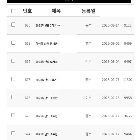
번호
제목
등록일
630
윤**
2025-03-14
9122
2025학년도 1학기 초등 방과후학교 수강신청 안내
629
행**
2025-03-05
9469
학생증 발급 및 비용 관련 안내
628
김**
2025-03-04
9497
2025학년도 오케스트라 오디션 지정곡 안내
627
행**
2025-02-27
11302
2025학년도 1학기 전체학생 스쿨버스 탑승자 명단 및 노선
626
이**
2025-02-25
9958
2025학년도 소주한국학교 입학식 안내
625
행**
2025-02-12
10772
2025학년도 소주한국학교 청소용역 업체 선정 입찰공고
624
행**
2025-02-12
9464
2025학년도 소주한국학교 소방용역 업체 선정 입찰공고