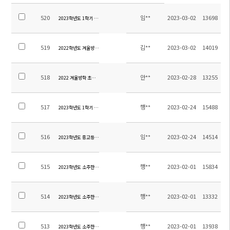
520
임**
2023-03-02
13698
2023학년도 1학기 중등 방과후학교 수강 신청 안내 가정통신문
519
김**
2023-03-02
14019
2022학년도 겨울방학 방과후학교 만족도 조사 결과(학생, 학부모)
518
안**
2023-02-28
13255
2022 겨울방학 초등 방과후학교 교육활동 집행내역
517
행**
2023-02-24
15488
2023학년도 1학기 전체학생 차량 탑승자 명단 공지입니다.
516
임**
2023-02-24
14514
2023학년도 중고등 학급반 배정
515
행**
2023-02-01
15834
2023학년도 소주한국학교 청소용역 업체선정 입찰공고
514
행**
2023-02-01
13332
2023학년도 소주한국학교 소방용역 업체선정 입찰공고
513
행**
2023-02-01
13938
2023학년도 소주한국학교 보안용역 업체선정 입찰공고