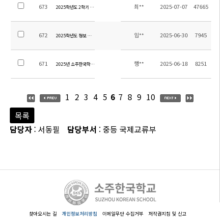
673
최**
2025-07-07
47665
2025학년도 2학기 중등 방과후학교 하교 차량 운행 시간 조정 안내
672
임**
2025-06-30
7945
2025학년도 정보 시간강사 초빙 공고
671
행**
2025-06-18
8251
2025년 소주한국학교 고등학생 통학용 차량 구매를 위한 입찰 공고
1
2
3
4
5
6
7
8
9
10
목록
담당자
: 서동필
담당부서
: 중등 국제교류부
찾아오시는 길
개인정보처리방침
이메일무단 수집거부
저작권지침 및 신고