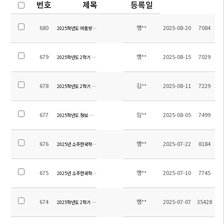
번호
제목
등록일
680
행**
2025-08-20
7084
2025학년도 여름방학 기간 학교시설 개선사항 안내
679
행**
2025-08-15
7029
2025학년도 2학기 전체학생 스쿨버스 탑승자 명단 및 노선
678
김**
2025-08-11
7229
2025학년도 2학기 오케스트라 신입 단원 오디션 지정곡 알림
677
임**
2025-08-05
7499
2025학년도 정보 시간강사 교원 초빙 재공고
676
행**
2025-07-22
8184
2025년 소주한국학교 9,12학년 졸업여행 위탁용역 업체 선정 재입찰 공고
675
행**
2025-07-10
7745
2025년 소주한국학교 9,12학년 졸업여행 위탁용역 업체 선정 입찰 공고
674
행**
2025-07-07
35428
2025학년도 2학기 통학차량 운행 감축 조정 안내