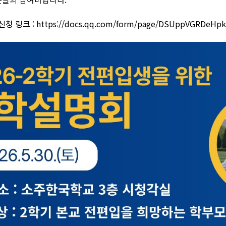
청 링크 :
https://docs.qq.com/form/page/DSUppVGRDeHp