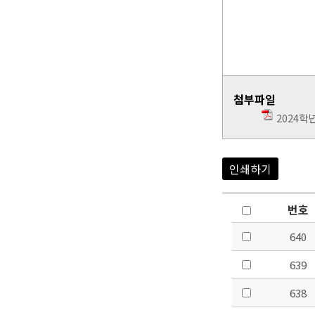
첨부파일
2024학
인쇄하기
번호
640
639
638