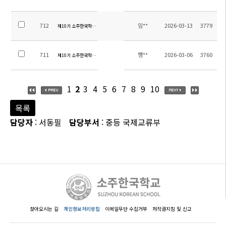
712
임**
2026-03-13
3779
제10기 소주한국학교 운영위원회 교원위원 당선자 공지
711
행**
2026-03-06
3760
제10기 소주한국학교운영위원회 학부모위원 선출 공고
1
2
3
4
5
6
7
8
9
10
목록
담당자
: 서동필
담당부서
: 중등 국제교류부
찾아오시는 길
개인정보처리방침
이메일무단 수집거부
저작권지침 및 신고