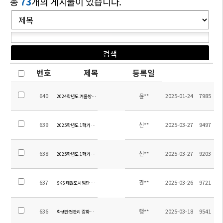
총
73
개의 게시물이 있습니다.
번호
제목
등록일
640
윤**
2025-01-24
7985
2024학년도 겨울방학 초등 방과후학교 교육활동비 집행내역 보고
639
신**
2025-03-27
9497
2025학년도 1학기 초등 수행평가 계획 안내(4~6학년)
638
신**
2025-03-27
9203
2025학년도 1학기 초등 수행평가 계획 안내(1~3학년)
637
관**
2025-03-26
9721
SKS 태권도시범단 발대식 안내
636
행**
2025-03-18
9541
학생안전관리 강화를 위한 학교 출입제한 안내