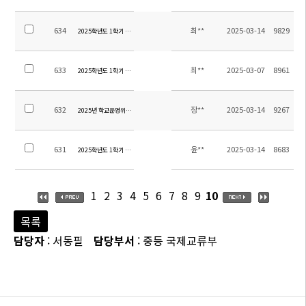
634
최**
2025-03-14
9829
2025학년도 1학기 중등 방과후학교 개강 및 석식비 납부 안내
633
최**
2025-03-07
8961
2025학년도 1학기 중등 방과후학교 및 자기주도학습 신청 안내
632
장**
2025-03-14
9267
2025년 학교운영위원회 교원위원 당선 안내
631
윤**
2025-03-14
8683
2025학년도 1학기 초등 방과후학교 수강료 납부 안내
1
2
3
4
5
6
7
8
9
10
목록
담당자
: 서동필
담당부서
: 중등 국제교류부