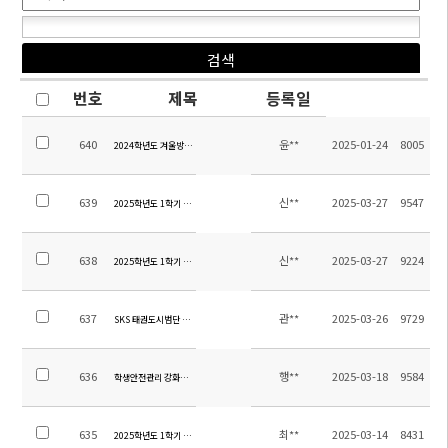
번호
제목
등록일
640
윤**
2025-01-24
8005
2024학년도 겨울방학 초등 방과후학교 교육활동비 집행내역 보고
639
신**
2025-03-27
9547
2025학년도 1학기 초등 수행평가 계획 안내(4~6학년)
638
신**
2025-03-27
9224
2025학년도 1학기 초등 수행평가 계획 안내(1~3학년)
637
관**
2025-03-26
9729
SKS 태권도시범단 발대식 안내
636
행**
2025-03-18
9584
학생안전관리 강화를 위한 학교 출입제한 안내
635
최**
2025-03-14
8431
2025학년도 1학기 중등 자기주도학습 개강 및 석식비 납부 안내