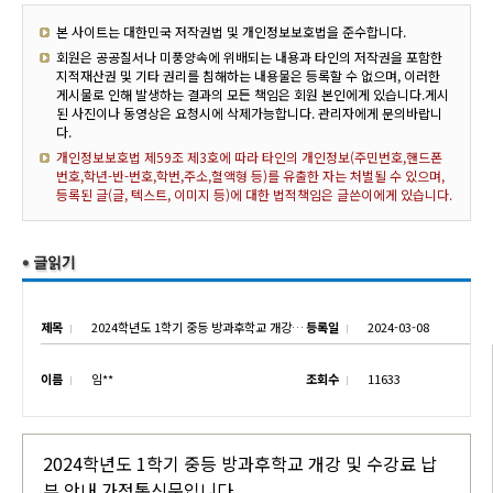
본 사이트는 대한민국 저작권법 및 개인정보보호법을 준수합니다.
회원은 공공질서나 미풍양속에 위배되는 내용과 타인의 저작권을 포함한
지적재산권 및 기타 권리를 침해하는 내용물은 등록할 수 없으며, 이러한
게시물로 인해 발생하는 결과의 모든 책임은 회원 본인에게 있습니다.게시
된 사진이나 동영상은 요청시에 삭제가능합니다. 관리자에게 문의바랍니
다.
개인정보보호법 제59조 제3호에 따라 타인의 개인정보(주민번호,핸드폰
번호,학년-반-번호,학번,주소,혈액형 등)를 유출한 자는 처벌될 수 있으며,
등록된 글(글, 텍스트, 이미지 등)에 대한 법적책임은 글쓴이에게 있습니다.
제목
2024학년도 1학기 중등 방과후학교 개강 및 수강료 납부 안내
등록일
2024-03-08
이름
임**
조회수
11633
2024학년도 1학기 중등 방과후학교 개강 및 수강료 납
부 안내 가정통신문입니다.