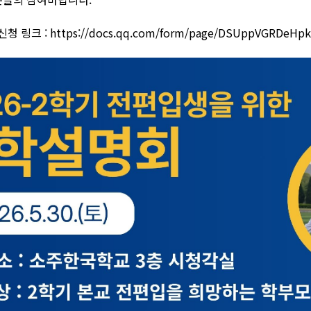
청 링크 :
https://docs.qq.com/form/page/DSUppVGRDeHp