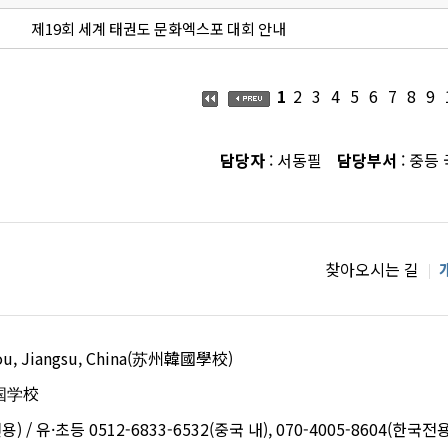
제19회 세계 태권도 문화엑스포 대회 안내
1
2
3
4
5
6
7
8
9
담당자
: 서동필
담당부서
: 중등
찾아오시는 길
uzhou, Jiangsu, China(苏州韓國學校)
国学校
용) / 유·초등 0512-6833-6532(중국 내), 070-4005-8604(한국전