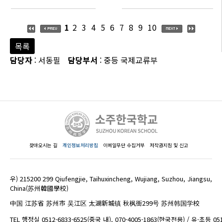
1
2
3
4
5
6
7
8
9
10
목록
담당자
: 서동필
담당부서
: 중등 국제교류부
찾아오시는 길
개인정보처리방침
이메일무단 수집거부
저작권지침 및 신고
우) 215200 299 Qiufengjie, Taihuxincheng, Wujiang, Suzhou, Jiangsu,
China(苏州韓國學校)
中国 江苏省 苏州市 吴江区 太湖新城镇 秋枫街299号 苏州韩国学校
TEL 행정실 0512-6833-6525(중국 내), 070-4005-1863(한국전용) / 유·초등 05