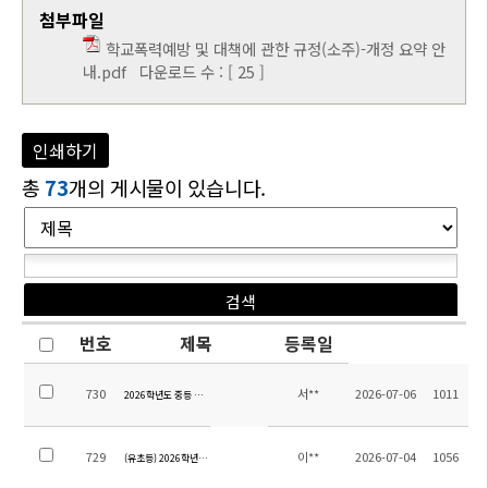
첨부파일
학교폭력예방 및 대책에 관한 규정(소주)-개정 요약 안
내.pdf
다운로드 수 : [ 25 ]
인쇄하기
총
73
개의 게시물이 있습니다.
번호
제목
등록일
730
서**
2026-07-06
1011
2026학년도 중등 영어 교재 안내
729
이**
2026-07-04
1056
(유초등) 2026학년도 여름방학계획(학년별)