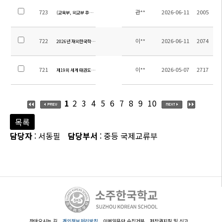
723
관**
2026-06-11
2005
(교육부, 외교부 후원) 2026 내가 한국바로알리기 주인공 공모전 안내
722
이**
2026-06-11
2074
2026년 재외한국학교 학생 이야기 공모전 안내
721
이**
2026-05-07
2717
제19회 세계 태권도 문화엑스포 대회 안내
1
2
3
4
5
6
7
8
9
10
목록
담당자
: 서동필
담당부서
: 중등 국제교류부
찾아오시는 길
개인정보처리방침
이메일무단 수집거부
저작권지침 및 신고