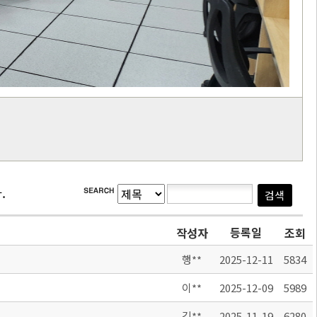
.
등록일
작성자
조회
행**
2025-12-11
5834
이**
2025-12-09
5989
김**
2025-11-19
6280