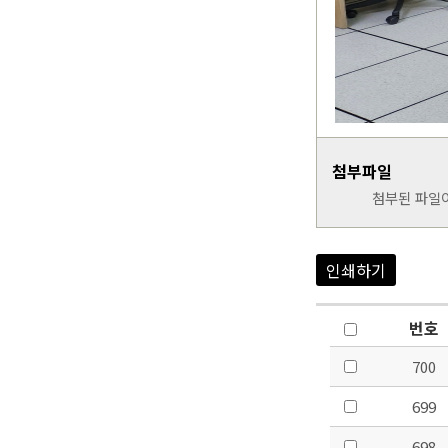
첨부파일
첨부된 파일
인쇄하기
번호
700
699
698