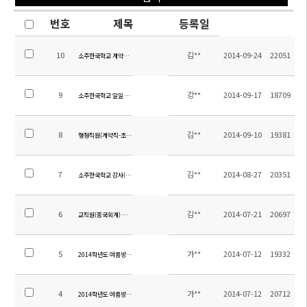
번호
제목
등록일
10
김**
2014-09-24
22051
소주한국학교 계약제교원 (영어) 채용 공고
9
강**
2014-09-17
18709
소주한국학교 일일 시정표 (2014.09.17수정)
8
김**
2014-09-10
19381
행정직원(계약직-초빙) 채용 공고
7
김**
2014-08-27
20351
소주한국학교 강사(중국어, 영어) 채용 공고
6
김**
2014-07-21
20697
교직원(중국회계) 채용 공고
5
가**
2014-07-12
19332
2014학년도 여름방학 중 전입 및 입학 안내
4
가**
2014-07-12
20712
2014학년도 여름방학 학년별 계획서