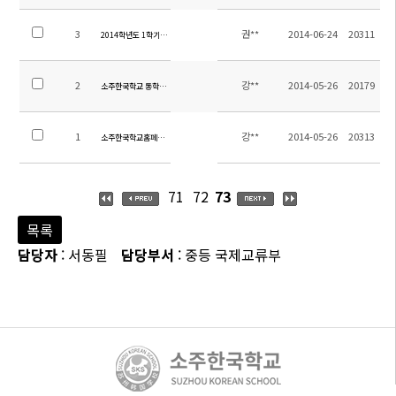
3
권**
2014-06-24
20311
2014학년도 1학기말 학업성취도평가 범위
2
강**
2014-05-26
20179
소주한국학교 통학차량 운행시간 및 탑승위치 안내
1
강**
2014-05-26
20313
소주한국학교홈페이지 방문을 환영합니다.
71
72
73
목록
담당자
: 서동필
담당부서
: 중등 국제교류부