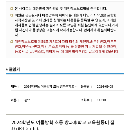
본 사이트는 대한민국 저작권법 및 개인정보보호법을 준수합니다.
회원은 공공질서나 미풍양속에 위배되는 내용과 타인의 저작권을 포함한
지적재산권 및 기타 권리를 침해하는 내용물은 등록할 수 없으며, 이러한
게시물로 인해 발생하는 결과의 모든 책임은 회원 본인에게 있습니다.게시
된 사진이나 동영상은 요청시에 삭제가능합니다. 관리자에게 문의바랍니
다.
개인정보보호법 제59조 제3호에 따라 타인의 개인정보(주민번호,핸드폰
번호,학년-반-번호,학번,주소,혈액형 등)를 유출한 자는 처벌될 수 있으며,
등록된 글(글, 텍스트, 이미지 등)에 대한 법적책임은 글쓴이에게 있습니다.
제목
2024학년도 여름방학 초등 방과후학교 교육활동비 집행내역 보고
등록일
2024-09-03
이름
윤**
조회수
11038
2024학년도 여름방학 초등 방과후학교 교육활동비 집
행내역 입니다.