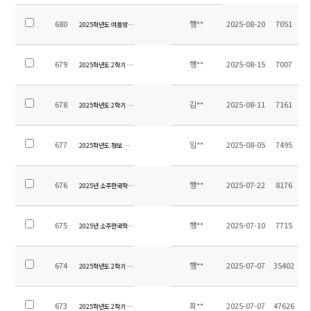
680
행**
2025-08-20
7051
2025학년도 여름방학 기간 학교시설 개선사항 안내
679
행**
2025-08-15
7007
2025학년도 2학기 전체학생 스쿨버스 탑승자 명단 및 노선
678
김**
2025-08-11
7161
2025학년도 2학기 오케스트라 신입 단원 오디션 지정곡 알림
677
임**
2025-08-05
7495
2025학년도 정보 시간강사 교원 초빙 재공고
676
행**
2025-07-22
8176
2025년 소주한국학교 9,12학년 졸업여행 위탁용역 업체 선정 재입찰 공고
675
행**
2025-07-10
7715
2025년 소주한국학교 9,12학년 졸업여행 위탁용역 업체 선정 입찰 공고
674
행**
2025-07-07
35402
2025학년도 2학기 통학차량 운행 감축 조정 안내
673
최**
2025-07-07
47626
2025학년도 2학기 중등 방과후학교 하교 차량 운행 시간 조정 안내