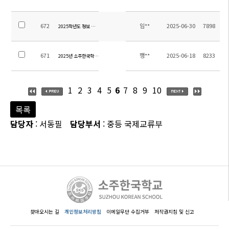
672
임**
2025-06-30
7898
2025학년도 정보 시간강사 초빙 공고
671
행**
2025-06-18
8233
2025년 소주한국학교 고등학생 통학용 차량 구매를 위한 입찰 공고
1
2
3
4
5
6
7
8
9
10
목록
담당자
: 서동필
담당부서
: 중등 국제교류부
찾아오시는 길
개인정보처리방침
이메일무단 수집거부
저작권지침 및 신고