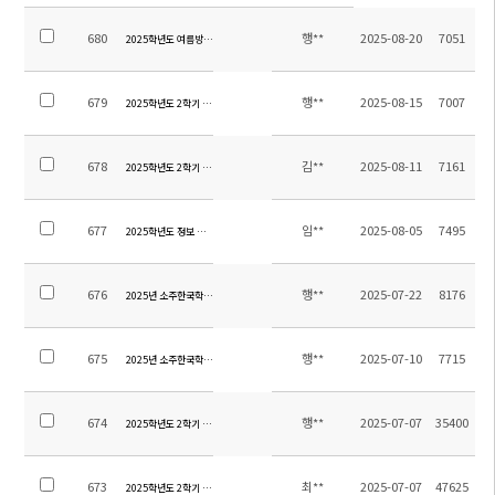
680
행**
2025-08-20
7051
2025학년도 여름방학 기간 학교시설 개선사항 안내
679
행**
2025-08-15
7007
2025학년도 2학기 전체학생 스쿨버스 탑승자 명단 및 노선
678
김**
2025-08-11
7161
2025학년도 2학기 오케스트라 신입 단원 오디션 지정곡 알림
677
임**
2025-08-05
7495
2025학년도 정보 시간강사 교원 초빙 재공고
676
행**
2025-07-22
8176
2025년 소주한국학교 9,12학년 졸업여행 위탁용역 업체 선정 재입찰 공고
675
행**
2025-07-10
7715
2025년 소주한국학교 9,12학년 졸업여행 위탁용역 업체 선정 입찰 공고
674
행**
2025-07-07
35400
2025학년도 2학기 통학차량 운행 감축 조정 안내
673
최**
2025-07-07
47625
2025학년도 2학기 중등 방과후학교 하교 차량 운행 시간 조정 안내