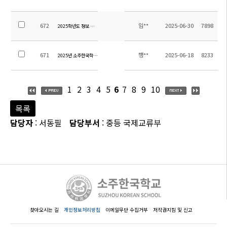
672
임**
2025-06-30
7898
2025학년도 정보 시간강사 초빙 공고
671
행**
2025-06-18
8233
2025년 소주한국학교 고등학생 통학용 차량 구매를 위한 입찰 공고
1
2
3
4
5
6
7
8
9
10
목록
담당자
: 서동필
담당부서
: 중등 국제교류부
찾아오시는 길
개인정보처리방침
이메일무단 수집거부
저작권지침 및 신고