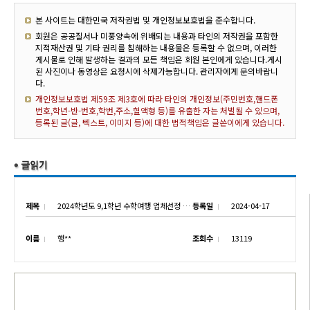
본 사이트는 대한민국 저작권법 및 개인정보보호법을 준수합니다.
회원은 공공질서나 미풍양속에 위배되는 내용과 타인의 저작권을 포함한
지적재산권 및 기타 권리를 침해하는 내용물은 등록할 수 없으며, 이러한
게시물로 인해 발생하는 결과의 모든 책임은 회원 본인에게 있습니다.게시
된 사진이나 동영상은 요청시에 삭제가능합니다. 관리자에게 문의바랍니
다.
개인정보보호법 제59조 제3호에 따라 타인의 개인정보(주민번호,핸드폰
번호,학년-반-번호,학번,주소,혈액형 등)를 유출한 자는 처벌될 수 있으며,
등록된 글(글, 텍스트, 이미지 등)에 대한 법적책임은 글쓴이에게 있습니다.
제목
2024학년도 9,1학년 수학여행 업체선정 제안서제출 재공고
등록일
2024-04-17
이름
행**
조회수
13119