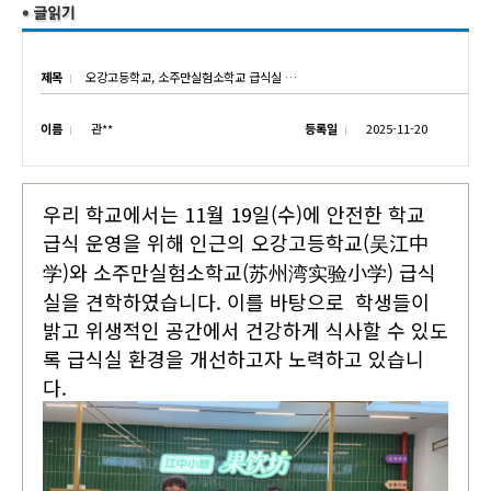
제목
오강고등학교, 소주만실험소학교 급식실 시설 견학
이름
관**
등록일
2025-11-20
우리 학교에서는 11월 19일(수)에 안전한 학교
급식 운영을 위해 인근의 오강고등학교(吴江中
学)와 소주만실험소학교(苏州湾实验小学) 급식
실을 견학하였습니다. 이를 바탕으로 학생들이
밝고 위생적인 공간에서 건강하게 식사할 수 있도
록 급식실 환경을 개선하고자 노력하고 있습니
다.