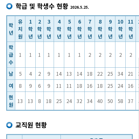
학급 및 학생수 현황
2026.5.25.
유
1
2
3
4
5
6
7
8
9
10
11
학
치
학
학
학
학
학
학
학
학
학
학
학
년
원
년
년
년
년
년
년
년
년
년
년
년
학
급
1
1
1
1
1
1
1
2
2
2
2
2
수
남
5
4
2
9
14
13
14
18
22
25
34
21
여
8
9
6
9
11
11
18
16
18
25
24
16
현
13
13
8
18
25
24
32
34
40
50
58
37
원
교직원 현황