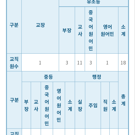
유초등
중
국
구분
교장
교
어
영어
소
부장
사
원
원어민
계
어
민
교직
1
3
11
3
1
18
원수
중등
행정
중
영
국
총
어
구분
부
교
어
소
실
직
소
계
원
주임
장
사
원
계
장
원
계
어
어
민
민
교직