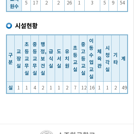
5
17
2
2
26
1
3
5
9
54
원수
시설현황
이
초
중
행
중
초
동
시
교
등
등
정,
급
도
유
고
체
구
등
수
청
기
장
교
교
보
식
서
치
등
육
계
분
교
업
각
타
실
무
무
건
실
실
원
교
관
실
교
실
실
실
실
실
실
실
1
1
4
2
1
1
2
7
12
16
1
1
2
49