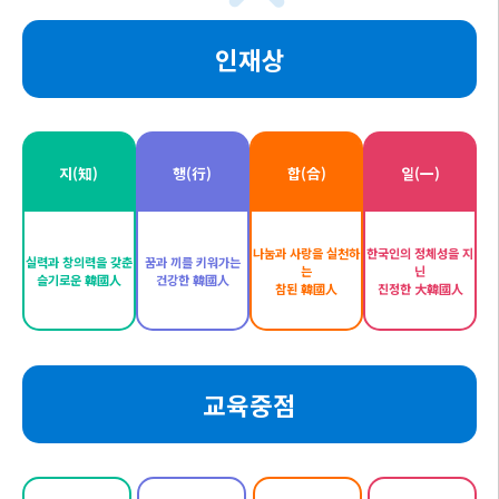
인재상
지(知)
행(行)
합(合)
일(一)
나눔과 사랑을 실천하
한국인의 정체성을 지
실력과 창의력을 갖춘
꿈과 끼를 키워가는
는
닌
슬기로운 韓國人
건강한 韓國人
참된 韓國人
진정한 大韓國人
교육중점