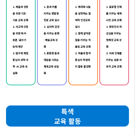
1. 배움과 성장
1. 꿈과 끼를
1. 배려와 나눔
1. 글로벌 인재
을 위한 기초·
키우는 맞춤형
을 실천하는 협
를 키우는 세계
기본 교육 강화
진로 교육 실시
력적 인성교육
시민 교육 강화
2. 사고력 신장
2. 심미적 감성
실시
2. 한국인의 자
을 위한 독서·
을 키우는 문화
2. 함께 살아갈
긍심을 키우는
토론 ·글쓰기
· 예술교육 강
힘을 키우는 어
정체성 교육 강
능력 배양
화
울림 교육 강화
화
3. 탐구와 체험
3. 튼튼한 몸과
3. 자율과 참여
3. 미래 인재를
중심의 과학·수
마음을 기르는
중심의 학생자
키우는 실용 외
학 ·AI 교육 내
체육교육 내실
치 활동 활성화
국어 교육 강화
실화
화
특색
교육 활동