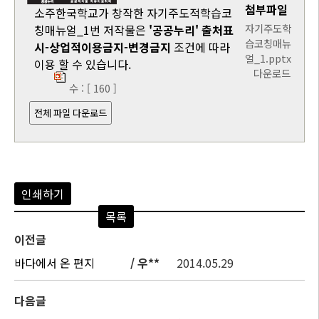
첨부파일
소주한국학교가 창작한 자기주도적학습코
자기주도학
칭매뉴얼_1번 저작물은
'공공누리'
출처표
습코칭매뉴
시-상업적이용금지-변경금지
조건에 따라
얼_1.pptx
이용 할 수 있습니다.
다운로드
수 : [ 160 ]
전체 파일 다운로드
인쇄하기
목록
이전글
바다에서 온 편지
/ 우**
2014.05.29
다음글